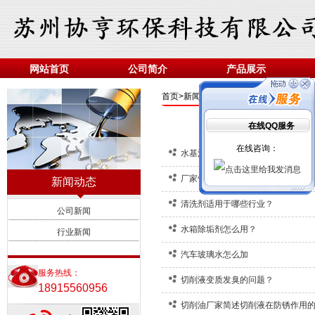
网站首页
公司简介
产品展示
首页>
新闻动态
在线QQ服务
在线咨询：
水基清洗流程
厂家告诉您夏季磨削液为什么会有
新闻动态
清洗剂适用于哪些行业？
公司新闻
水箱除垢剂怎么用？
行业新闻
汽车玻璃水怎么加
服务热线：
切削液变质发臭的问题？
18915560956
切削油厂家简述切削液在防锈作用