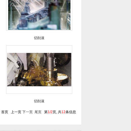
切削液
切削液
首页 上一页
下一页
尾页
第
1/2
页, 共
12
条信息